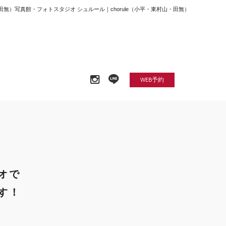
村山・田無）写真館・フォトスタジオ シュルール｜chorule（小平・東村山・田無）
WEB予約
オで
す！