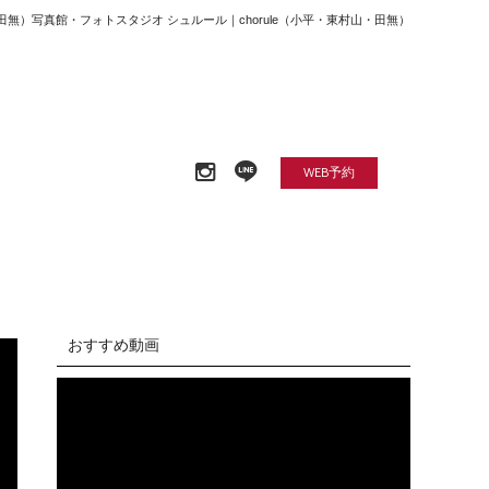
山・田無）写真館・フォトスタジオ シュルール｜chorule（小平・東村山・田無）
WEB予約
おすすめ動画